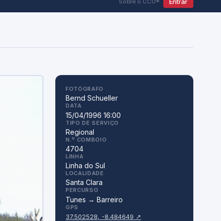
Entrar
Sobre o CCO
FOTÓGRAFO
Bernd Schueller
DATA
15/04/1996 16:00
TIPO DE SERVIÇO
Regional
N.º COMBOIO
4704
LINHA
Linha do Sul
LOCALIDADE
Santa Clara
PERCURSO
Tunes → Barreiro
GPS
37.502528, -8.484649 ↗