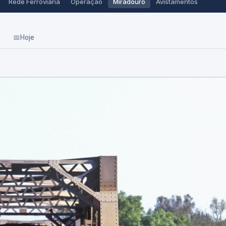
Rede Ferroviária
Operação
Miradouro
Avistamentos
📅
Hoje