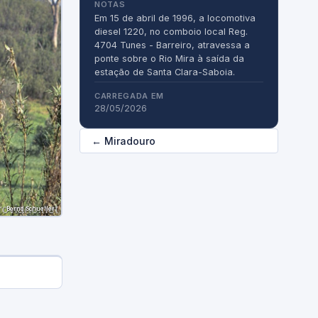
NOTAS
Em 15 de abril de 1996, a locomotiva 
diesel 1220, no comboio local Reg. 
4704 Tunes - Barreiro, atravessa a 
ponte sobre o Rio Mira à saída da 
estação de Santa Clara-Saboia.
CARREGADA EM
28/05/2026
← Miradouro
Bernd Schueller