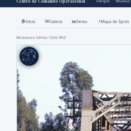
Centro de Comando Operacional
Parque
Museus
🏠
🖼️
Início
Galeria
🚂
Séries
📍
Mapa de Spots
Miradouro
/
Séries
/
1200
/
#62