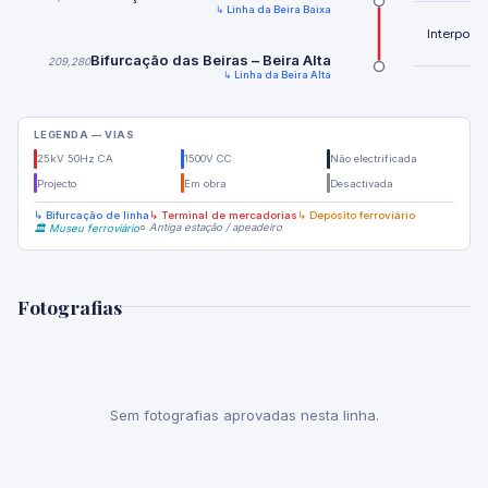
↳ Linha da Beira Baixa
Interposto
Bifurcação das Beiras – Beira Alta
209,280
↳ Linha da Beira Alta
LEGENDA — VIAS
25kV 50Hz CA
1500V CC
Não electrificada
Projecto
Em obra
Desactivada
↳ Bifurcação de linha
↳ Terminal de mercadorias
↳ Depósito ferroviário
○ Antiga estação / apeadeiro
🏛️ Museu ferroviário
Fotografias
Sem fotografias aprovadas nesta linha.