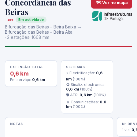
Concordância das
🗺 Ver no mapa
Beiras
Em actividade
186
Bifurcação das Beiras – Beira Baixa →
Bifurcação das Beiras – Beira Alta
· 2 estações
· 1668 mm
EXTENSÃO TOTAL
SISTEMAS
0,6 km
⚡ Electrificação:
0,6
km
(100%)
Em serviço:
0,6 km
🔁 Sinaliz. electrónica:
0,6 km
(100%)
🛡 ATP:
0,6 km
(100%)
📡 Comunicações:
0,6
km
(100%)
NOTAS
Nº DE V
1 via:
0,
                —
