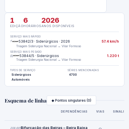
1
6
2026
EDIÇÃO
HORÁRIOS
ANOS DISPONÍVEIS
SERVIÇO MAIS RÁPIDO
⚡
53842/3 · Siderúrgicos · 2026
57.4 km/h
Triagem Siderurgia Nacional → Vilar Formoso
SERVIÇO MAIS PESADO
⚖️
53844/5 · Siderúrgicos
1.220 t
Triagem Siderurgia Nacional → Vilar Formoso
TIPOS DE SERVIÇO
SÉRIES MENCIONADAS
Siderúrgicos
4700
Automóveis
Esquema de linha
◆ Pontos singulares (0)
DEPENDÊNCIAS
VIAS
SINALIZ
Bifurcação das Beiras – Beira Baixa
208,691