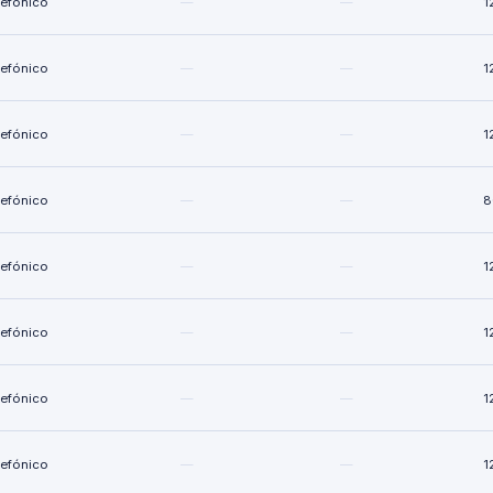
lefónico
—
—
1
lefónico
—
—
1
lefónico
—
—
1
lefónico
—
—
8
lefónico
—
—
1
lefónico
—
—
1
lefónico
—
—
1
lefónico
—
—
1