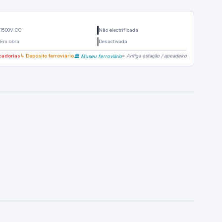
1500V CC
Não electrificada
Em obra
Desactivada
cadorias
↳ Depósito ferroviário
○ Antiga estação / apeadeiro
🏛️ Museu ferroviário