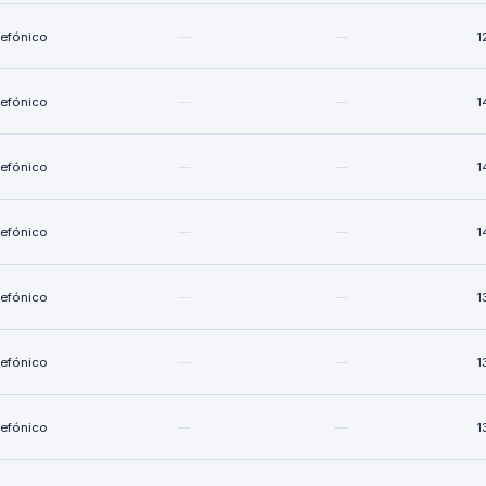
lefónico
—
—
1
lefónico
—
—
1
lefónico
—
—
1
lefónico
—
—
1
lefónico
—
—
1
lefónico
—
—
1
lefónico
—
—
1