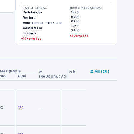
TIPOS DE SERVIÇO
SÉRIES MENCIONADAS
Distribuição
1550
5000
Regional
0350
Auto-estrada Ferroviária
1930
Contentores
2600
Lusitânia
+4 ver todos
+10 ver todos
MÁX (KM/H)
✂️
⚡/🔒
🏛️ MUSEUS
ONV
PEND
INAUGURAÇÃO
20
120
—
—