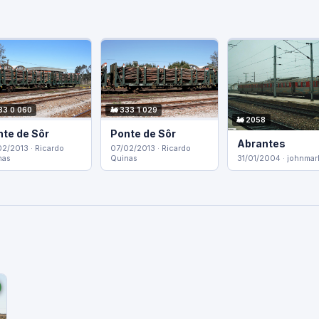
33 0 060
🚂 333 1 029
🚂 2058
nte de Sôr
Ponte de Sôr
Abrantes
2/2013 · Ricardo
07/02/2013 · Ricardo
nas
Quinas
31/01/2004 · johnmar