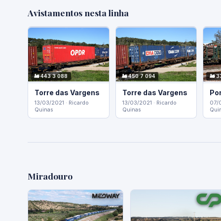
Avistamentos nesta linha
🚂 443 3 088
🚂 450 7 094
🚂 3
Torre das Vargens
Torre das Vargens
Po
13/03/2021 · Ricardo
13/03/2021 · Ricardo
07/0
Quinas
Quinas
Qui
Miradouro