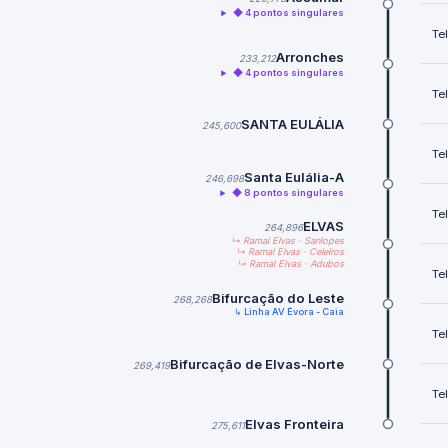
◆ 4 pontos singulares
Te
Arronches
233,212
◆ 4 pontos singulares
Te
SANTA EULÁLIA
245,600
Te
Santa Eulália-A
246,698
◆ 8 pontos singulares
Te
ELVAS
264,896
↳ Ramal Elvas · Sanlopes
↳ Ramal Elvas · Celeiros
↳ Ramal Elvas · Adubos
Te
Bifurcação do Leste
268,268
↳ Linha AV Évora - Caia
Te
Bifurcação de Elvas-Norte
269,419
Te
Elvas Fronteira
275,611