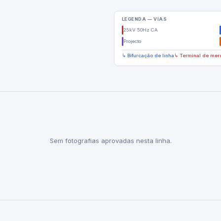
LEGENDA — VIAS
25kV 50Hz CA
Projecto
↳ Bifurcação de linha
↳ Terminal de mer
Sem fotografias aprovadas nesta linha.