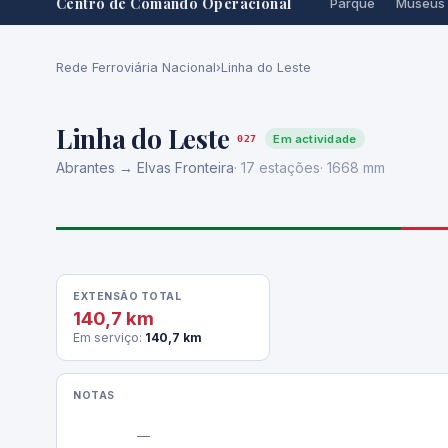
Centro de Comando Operacional
Parque
Museus
Rede Ferroviária Nacional
›
Linha do Leste
Linha do Leste
Em actividade
027
Abrantes → Elvas Fronteira
· 17 estações
· 1668 mm
EXTENSÃO TOTAL
140,7 km
Em serviço:
140,7 km
NOTAS
                —
