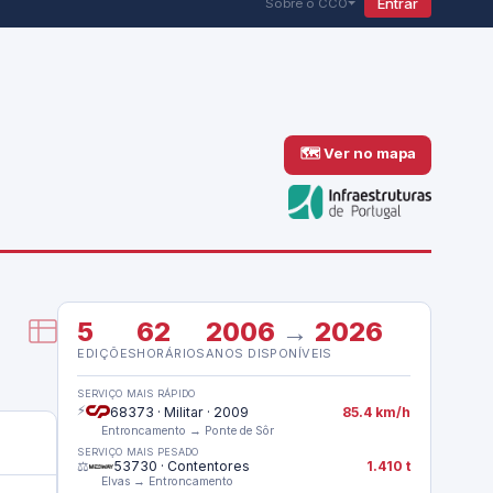
Entrar
Sobre o CCO
🗺 Ver no mapa
5
62
2006
→
2026
EDIÇÕES
HORÁRIOS
ANOS DISPONÍVEIS
SERVIÇO MAIS RÁPIDO
⚡
68373 · Militar · 2009
85.4 km/h
Entroncamento → Ponte de Sôr
SERVIÇO MAIS PESADO
⚖️
53730 · Contentores
1.410 t
Elvas → Entroncamento