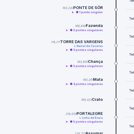
Te
PONTE DE SÔR
163,242
◆ 1 ponto singular
Te
Fazenda
166,846
◆ 2 pontos singulares
Te
TORRE DAS VARGENS
174,211
↳ Ramal de Cáceres
◆ 3 pontos singulares
Te
Chança
183,800
◆ 2 pontos singulares
Te
Mata
190,281
◆ 4 pontos singulares
Te
Crato
199,323
Te
PORTALEGRE
216,559
↳ Linha de Évora
◆ 5 pontos singulares
Te
Assumar
226,773