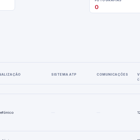
FOTOGRAFIAS
0
NALIZAÇÃO
SISTEMA ATP
COMUNICAÇÕES
V
C
lefónico
—
—
1