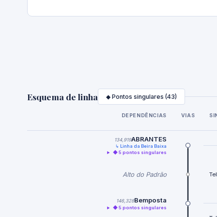
Esquema de linha
◆ Pontos singulares (43)
DEPENDÊNCIAS
VIAS
SI
ABRANTES
134,919
↳ Linha da Beira Baixa
◆ 5 pontos singulares
Alto do Padrão
Te
Bemposta
146,328
◆ 5 pontos singulares