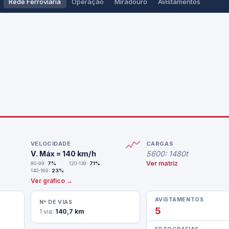
Rede Ferroviária
Operação
Miradouro
Avistamentos
VELOCIDADE
CARGAS
V. Máx = 140 km/h
5600: 1480t
Ver matriz
80-99:
7%
120-139:
71%
140-169:
23%
Ver gráfico →
AVISTAMENTOS
Nº DE VIAS
5
1 via:
140,7 km