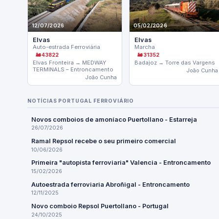
12/07/2026
05/02/2026
Elvas
Elvas
Auto-estrada Ferroviária
Marcha
🚂 43822
🚂 31352
Elvas Fronteira → MEDWAY
Badajoz → Torre das Vargens
TERMINALS – Entroncamento
João Cunha
João Cunha
NOTÍCIAS PORTUGAL FERROVIÁRIO
Novos comboios de amoníaco Puertollano - Estarreja
26/07/2026
Ramal Repsol recebe o seu primeiro comercial
10/06/2026
Primeira "autopista ferroviaria" Valencia - Entroncamento
15/02/2026
Autoestrada ferroviaria Abroñigal - Entroncamento
12/11/2025
Novo comboio Repsol Puertollano - Portugal
24/10/2025