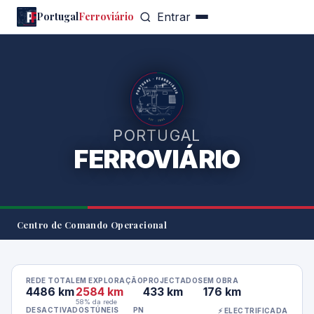
Portugal
Ferroviário
Entrar
PORTUGAL
FERROVIÁRIO
Centro de Comando Operacional
REDE TOTAL
EM EXPLORAÇÃO
PROJECTADOS
EM OBRA
4486 km
2584 km
433 km
176 km
58% da rede
DESACTIVADOS
TÚNEIS
PN
⚡ ELECTRIFICADA