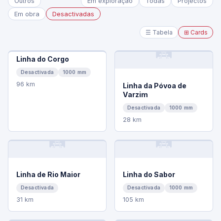
Outros
Em exploração
Todas
Projectos
Em obra
Desactivadas
☰ Tabela
⊞ Cards
🛤️
Linha do Corgo
Desactivada
1000 mm
96 km
Linha da Póvoa de
Varzim
Desactivada
1000 mm
28 km
🛤️
🛤️
Linha de Rio Maior
Linha do Sabor
Desactivada
Desactivada
1000 mm
31 km
105 km