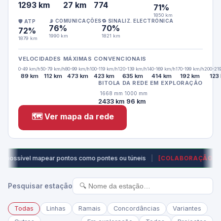
1293 km
27 km
774
71%
1850 km
📡 COMUNICAÇÕES
🔁 SINALIZ. ELECTRÓNICA
🛡 ATP
76%
70%
72%
1990 km
1821 km
1879 km
VELOCIDADES MÁXIMAS CONVENCIONAIS
0-49 km/h
50-79 km/h
80-99 km/h
100-119 km/h
120-139 km/h
140-169 km/h
170-199 km/h
200-21
89 km
112 km
473 km
423 km
635 km
414 km
192 km
123
BITOLA DA REDE EM EXPLORAÇÃO
1668 mm
1000 mm
2433 km
96 km
🗺 Ver mapa da rede
possível mapear pontos como pontes ou túneis
|
Já 
[COLABORAÇÃO]
Pesquisar estação
Todas
Linhas
Ramais
Concordâncias
Variantes