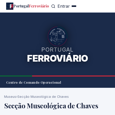
Portugal
Ferroviário
Entrar
PORTUGAL
FERROVIÁRIO
Centro de Comando Operacional
Museus
›
Secção Museológica de Chaves
Secção Museológica de Chaves