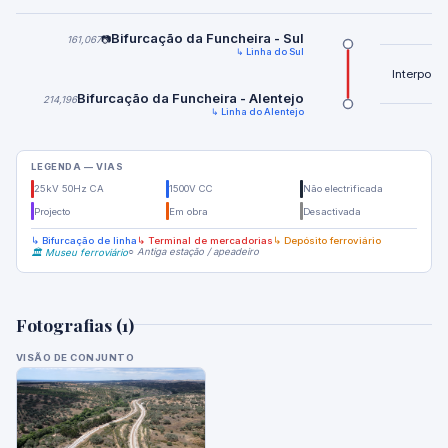
Bifurcação da Funcheira - Sul
161,067
📷
↳ Linha do Sul
Interposto
Bifurcação da Funcheira - Alentejo
214,196
↳ Linha do Alentejo
LEGENDA — VIAS
25kV 50Hz CA
1500V CC
Não electrificada
Projecto
Em obra
Desactivada
↳ Bifurcação de linha
↳ Terminal de mercadorias
↳ Depósito ferroviário
○ Antiga estação / apeadeiro
🏛️ Museu ferroviário
Fotografias (1)
VISÃO DE CONJUNTO