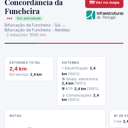
Concordância da
🗺 Ver no mapa
Funcheira
Em actividade
048
Bifurcação da Funcheira - Sul →
Bifurcação da Funcheira - Alentejo
· 2 estações
· 1668 mm
EXTENSÃO TOTAL
SISTEMAS
2,4 km
⚡ Electrificação:
2,4
km
(100%)
Em serviço:
2,4 km
🔁 Sinaliz. electrónica:
2,4 km
(100%)
🛡 ATP:
2,4 km
(100%)
📡 Comunicações:
2,4
km
(100%)
NOTAS
Nº DE V
1 via:
2,
                —
