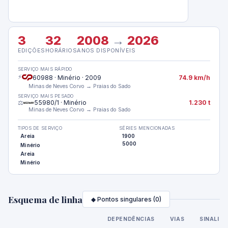
3
32
2008
→
2026
EDIÇÕES
HORÁRIOS
ANOS DISPONÍVEIS
SERVIÇO MAIS RÁPIDO
⚡
60988 · Minério · 2009
74.9 km/h
Minas de Neves Corvo → Praias do Sado
SERVIÇO MAIS PESADO
⚖️
55980/1 · Minério
1.230 t
Minas de Neves Corvo → Praias do Sado
TIPOS DE SERVIÇO
SÉRIES MENCIONADAS
Areia
1900
5000
Minério
Areia
Minério
Esquema de linha
◆ Pontos singulares (0)
DEPENDÊNCIAS
VIAS
SINALIZ