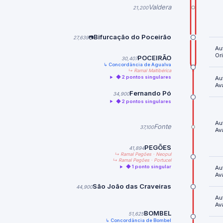
Valdera
21,200
Bifurcação do Poceirão
27,639
📷
Au
Or
POCEIRÃO
30,407
↳ Concordância de Agualva
↳ Ramal Maltibérica
◆ 2 pontos singulares
Au
Av
Fernando Pó
34,900
◆ 2 pontos singulares
Au
Fonte
37,100
Av
PEGÕES
41,894
↳ Ramal Pegões · Neopul
↳ Ramal Pegões · Portucel
◆ 1 ponto singular
Au
Av
São João das Craveiras
44,900
Au
Av
BOMBEL
51,625
↳ Concordância de Bombel