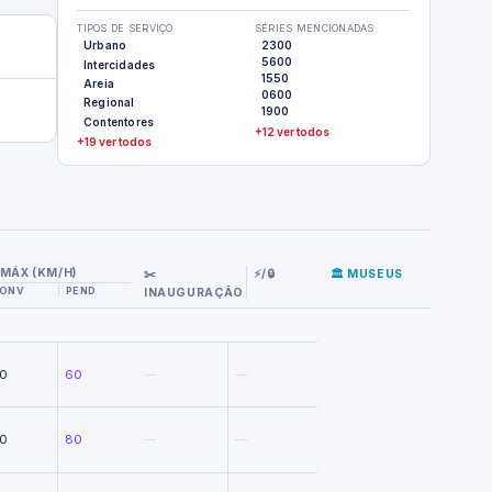
TIPOS DE SERVIÇO
SÉRIES MENCIONADAS
Urbano
2300
5600
Intercidades
1550
Areia
0600
Regional
1900
Contentores
+12 ver todos
+19 ver todos
MÁX (KM/H)
✂️
⚡/🔒
🏛️ MUSEUS
ONV
PEND
INAUGURAÇÃO
0
60
—
—
0
80
—
—