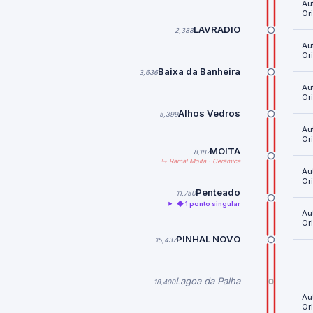
Au
Or
LAVRADIO
2,388
Au
Or
Baixa da Banheira
3,636
Au
Or
Alhos Vedros
5,399
Au
Or
MOITA
8,187
↳ Ramal Moita · Cerâmica
Au
Or
Penteado
11,750
◆ 1 ponto singular
Au
Or
PINHAL NOVO
15,437
Lagoa da Palha
18,400
Au
Or