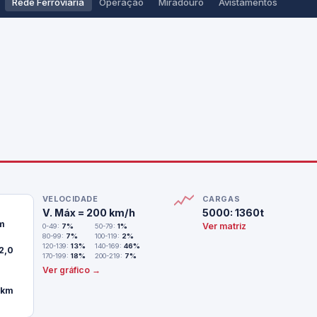
Rede Ferroviária
Operação
Miradouro
Avistamentos
VELOCIDADE
CARGAS
V. Máx = 200 km/h
5000: 1360t
m
Ver matriz
0-49:
7%
50-79:
1%
80-99:
7%
100-119:
2%
120-139:
13%
140-169:
46%
2,0
170-199:
18%
200-219:
7%
Ver gráfico →
 km