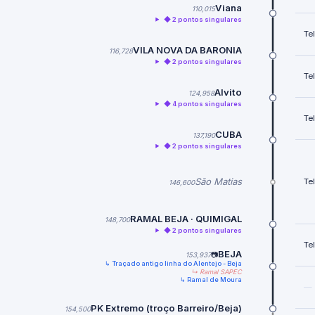
Viana
110,015
◆ 2 pontos singulares
Te
VILA NOVA DA BARONIA
116,728
◆ 2 pontos singulares
Te
Alvito
124,958
◆ 4 pontos singulares
Te
CUBA
137,190
◆ 2 pontos singulares
São Matias
Te
146,600
RAMAL BEJA · QUIMIGAL
148,700
◆ 2 pontos singulares
Te
BEJA
153,937
📷
↳ Traçado antigo linha do Alentejo - Beja
↳ Ramal SAPEC
↳ Ramal de Moura
—
PK Extremo (troço Barreiro/Beja)
154,500