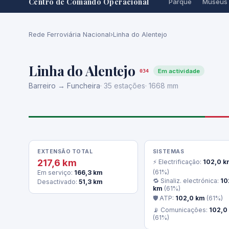
Centro de Comando Operacional
Parque
Museus
Rede Ferroviária Nacional
›
Linha do Alentejo
Linha do Alentejo
Em actividade
034
Barreiro → Funcheira
· 35 estações
· 1668 mm
EXTENSÃO TOTAL
SISTEMAS
217,6 km
⚡ Electrificação:
102,0 k
(61%)
Em serviço:
166,3 km
🔁 Sinaliz. electrónica:
10
Desactivado:
51,3 km
km
(61%)
🛡 ATP:
102,0 km
(61%)
📡 Comunicações:
102,0
(61%)