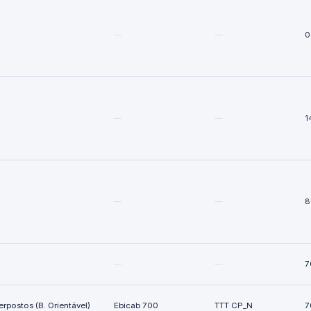
—
—
0
—
—
1
—
—
8
—
—
7
terpostos (B. Orientável)
Ebicab 700
TTT CP_N
7