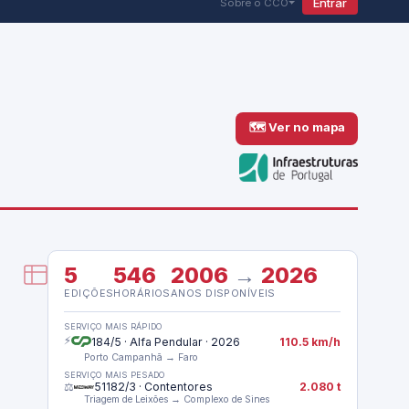
Entrar
Sobre o CCO
🗺 Ver no mapa
5
546
2006
→
2026
EDIÇÕES
HORÁRIOS
ANOS DISPONÍVEIS
SERVIÇO MAIS RÁPIDO
⚡
184/5 · Alfa Pendular · 2026
110.5 km/h
Porto Campanhã → Faro
SERVIÇO MAIS PESADO
⚖️
51182/3 · Contentores
2.080 t
Triagem de Leixões → Complexo de Sines