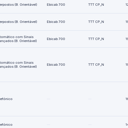
terpostos (B. Orientável)
Ebicab 700
TTT CP_N
1
terpostos (B. Orientável)
Ebicab 700
TTT CP_N
1
tomático com Sinais
Ebicab 700
TTT CP_N
1
ançados (B. Orientável)
tomático com Sinais
Ebicab 700
TTT CP_N
1
ançados (B. Orientável)
lefónico
—
—
1
lefónico
—
—
1