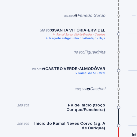
Penedo Gordo
—
161,600
📷
SANTA VITÓRIA-ERVIDEL
168,900
📷
↳ Ramal Santa Vitória-Ervidel · Celeiros
↳ Traçado antigo linha do Alentejo - Beja
Figueirinha
—
178,900
CASTRO VERDE-ALMODÔVAR
191,500
📷
↳ Ramal de Aljustrel
Casével
—
200,500
📷
PK de Inicio (troço
205,805
Ourique/Funcheira)
—
Inicio do Ramal Neves Corvo (ag. A
205,999
de Ourique)
In