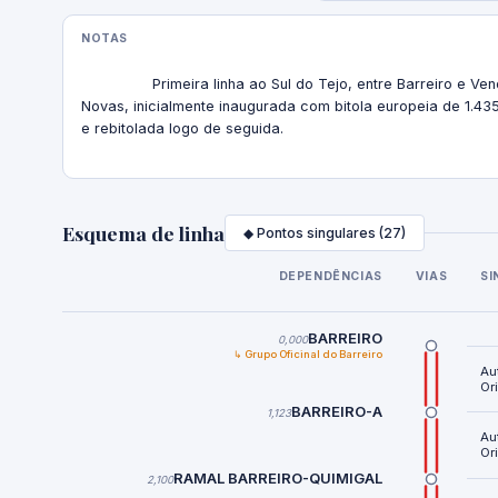
NOTAS
                Primeira linha ao Sul do Tejo, entre Barreiro e Vendas 
Novas, inicialmente inaugurada com bitola europeia de 1.43
e rebitolada logo de seguida.

Esquema de linha
◆ Pontos singulares (27)
DEPENDÊNCIAS
VIAS
SI
BARREIRO
0,000
↳ Grupo Oficinal do Barreiro
Au
Or
BARREIRO-A
1,123
Au
Or
RAMAL BARREIRO-QUIMIGAL
2,100