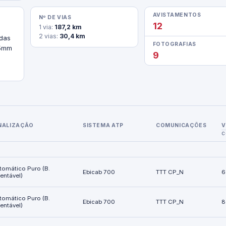
AVISTAMENTOS
Nº DE VIAS
12
1 via:
187,2 km
2 vias:
30,4 km
FOTOGRAFIAS
5mm 
9
NALIZAÇÃO
SISTEMA ATP
COMUNICAÇÕES
V
C
tomático Puro (B.
Ebicab 700
TTT CP_N
6
ientável)
tomático Puro (B.
Ebicab 700
TTT CP_N
8
ientável)