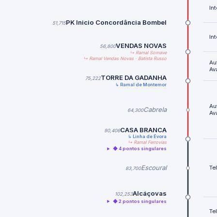
In
PK Inicio Concordância Bombel
51,715
In
VENDAS NOVAS
56,800
↳ Ramal Somave
↳ Ramal Vendas Novas · Batista Russo
Au
Av
TORRE DA GADANHA
75,222
↳ Ramal de Montemor
Au
Cabrela
64,300
Av
CASA BRANCA
90,406
↳ Linha de Évora
↳ Ramal Ferrovias
◆ 4 pontos singulares
Escoural
Te
83,700
Alcáçovas
102,253
◆ 2 pontos singulares
Te