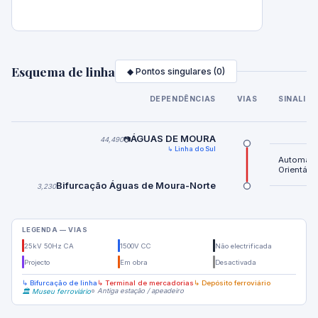
Esquema de linha
◆ Pontos singulares (0)
DEPENDÊNCIAS
VIAS
SINALIZ
ÁGUAS DE MOURA
44,490
📷
↳ Linha do Sul
Automátic
Orientável
Bifurcação Águas de Moura-Norte
3,230
LEGENDA — VIAS
25kV 50Hz CA
1500V CC
Não electrificada
Projecto
Em obra
Desactivada
↳ Bifurcação de linha
↳ Terminal de mercadorias
↳ Depósito ferroviário
○ Antiga estação / apeadeiro
🏛️ Museu ferroviário