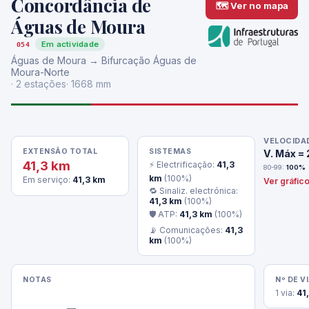
Concordância de
🗺 Ver no mapa
Águas de Moura
Em actividade
054
Águas de Moura → Bifurcação Águas de
Moura-Norte
· 2 estações
· 1668 mm
VELOCIDA
EXTENSÃO TOTAL
SISTEMAS
V. Máx =
41,3 km
⚡ Electrificação:
41,3
80-99:
100%
km
(100%)
Em serviço:
41,3 km
Ver gráfic
🔁 Sinaliz. electrónica:
41,3 km
(100%)
🛡 ATP:
41,3 km
(100%)
📡 Comunicações:
41,3
km
(100%)
NOTAS
Nº DE V
1 via:
41
                —
