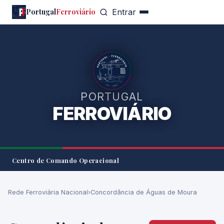
Portugal
Ferroviário
Entrar
PORTUGAL
FERROVIÁRIO
Centro de Comando Operacional
Rede Ferroviária Nacional
›
Concordância de Águas de Moura