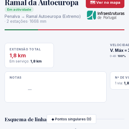
Ramal da Autoeuropa
🗺 Ver no mapa
Em actividade
Penalva → Ramal Autoeuropa (Extremo)
· 2 estações
· 1668 mm
VELOCIDA
EXTENSÃO TOTAL
V. Máx =
1,8 km
0-49:
100%
Em serviço:
1,8 km
NOTAS
Nº DE V
1 via:
1,
                —

Esquema de linha
◆ Pontos singulares (0)