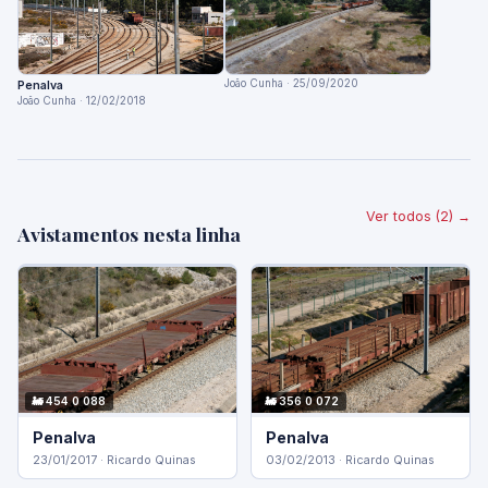
João Cunha · 25/09/2020
Penalva
João Cunha · 12/02/2018
Ver todos (2) →
Avistamentos nesta linha
🚂 454 0 088
🚂 356 0 072
Penalva
Penalva
23/01/2017 · Ricardo Quinas
03/02/2013 · Ricardo Quinas