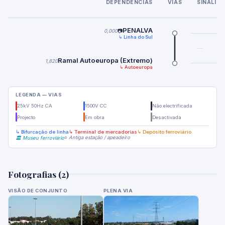
DEPENDÊNCIAS
VIAS
SINALIZ
PENALVA
0,000
📷
↳ Linha do Sul
—
Ramal Autoeuropa (Extremo)
1,820
↳ Autoeuropa
LEGENDA — VIAS
25kV 50Hz CA
1500V CC
Não electrificada
Projecto
Em obra
Desactivada
↳ Bifurcação de linha
↳ Terminal de mercadorias
↳ Depósito ferroviário
○ Antiga estação / apeadeiro
🏛️ Museu ferroviário
Fotografias (2)
VISÃO DE CONJUNTO
PLENA VIA