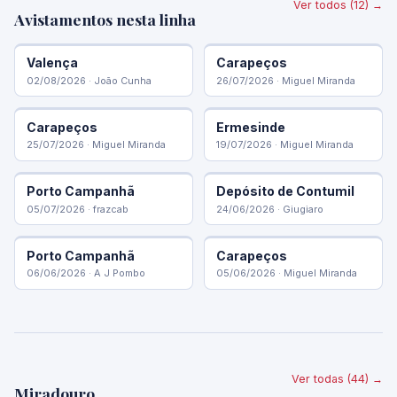
Ver todos (12) →
Avistamentos nesta linha
🚂 2607
🚂 2607
Valença
Carapeços
02/08/2026 · João Cunha
26/07/2026 · Miguel Miranda
🚂 5619
🚂 3410
Carapeços
Ermesinde
25/07/2026 · Miguel Miranda
19/07/2026 · Miguel Miranda
🚂 2607
🚂 1438
Porto Campanhã
Depósito de Contumil
05/07/2026 · frazcab
24/06/2026 · Giugiaro
🚂 1429
🚂 4715
Porto Campanhã
Carapeços
06/06/2026 · A J Pombo
05/06/2026 · Miguel Miranda
Ver todas (44) →
Miradouro