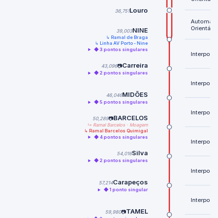
Louro
36,751
Automátic
Orientável
NINE
39,003
↳ Ramal de Braga
↳ Linha AV Porto - Nine
◆ 3 pontos singulares
Interposto
Carreira
43,096
📷
◆ 2 pontos singulares
Interposto
MIDÕES
46,046
◆ 5 pontos singulares
Interposto
BARCELOS
50,289
📷
↳ Ramal Barcelos · Moagem
↳ Ramal Barcelos Quimigal
◆ 4 pontos singulares
Interposto
Silva
54,016
◆ 2 pontos singulares
Interposto
Carapeços
57,214
◆ 1 ponto singular
Interposto
TAMEL
59,980
📷