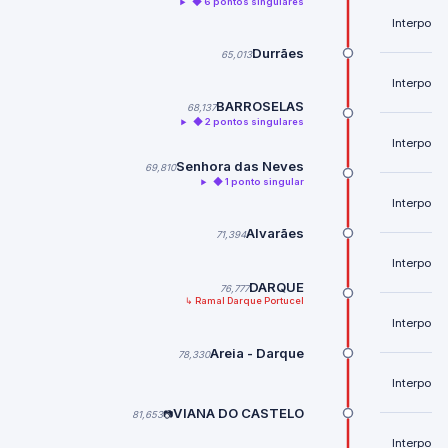
◆ 6 pontos singulares
Interposto
Durrães
65,013
Interposto
BARROSELAS
68,137
◆ 2 pontos singulares
Interposto
Senhora das Neves
69,810
◆ 1 ponto singular
Interposto
Alvarães
71,394
Interposto
DARQUE
76,777
↳ Ramal Darque Portucel
Interposto
Areia - Darque
78,330
Interposto
VIANA DO CASTELO
81,653
📷
Interposto