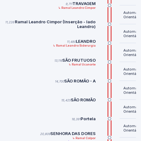
TRAVAGEM
9,711
↳ Ramal Leandro Cimpor
Automátic
Orientável
Ramal Leandro Cimpor (Inserção - lado
11,226
Leandro)
Automátic
Orientável
LEANDRO
11,480
↳ Ramal Leandro Siderurgia
Automátic
Orientável
SÃO FRUTUOSO
13,116
↳ Ramal Ucanorte
Automátic
Orientável
SÃO ROMÃO - A
14,700
Automátic
Orientável
SÃO ROMÃO
15,425
Automátic
Orientável
Portela
18,391
Automátic
Orientável
SENHORA DAS DORES
20,809
↳ Ramal Colpor