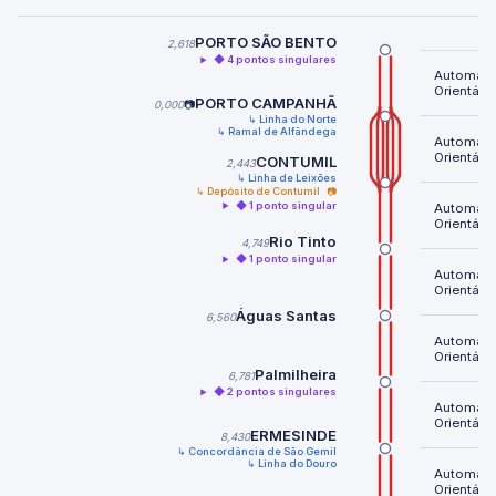
PORTO SÃO BENTO
2,618
◆ 4 pontos singulares
Automátic
Orientável
PORTO CAMPANHÃ
0,000
📷
↳ Linha do Norte
↳ Ramal de Alfândega
Automátic
Orientável
CONTUMIL
2,443
↳ Linha de Leixões
↳ Depósito de Contumil
📷
◆ 1 ponto singular
Automátic
Orientável
Rio Tinto
4,749
◆ 1 ponto singular
Automátic
Orientável
Águas Santas
6,560
Automátic
Orientável
Palmilheira
6,781
◆ 2 pontos singulares
Automátic
Orientável
ERMESINDE
8,430
↳ Concordância de São Gemil
↳ Linha do Douro
Automátic
Orientável