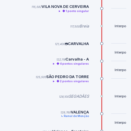
VILA NOVA DE CERVEIRA
115,582
◆ 1 ponto singular
Breia
Interposto
117,500
CARVALHA
121,400
📷
Interposto
Carvalha - A
122,118
◆ 4 pontos singulares
Interposto
SÃO PEDRO DA TORRE
125,505
◆ 2 pontos singulares
SEGADÃES
Interposto
128,100
VALENÇA
129,769
↳ Ramal de Monção
Interposto