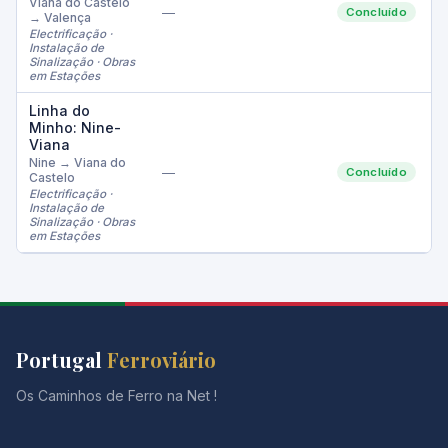
Viana do Castelo
—
Concluído
→ Valença
Electrificação ·
R
Instalação de
Sinalização · Obras
em Estações
Linha do
Minho: Nine-
Viana
P
Nine → Viana do
—
Concluído
Castelo
Electrificação ·
R
Instalação de
Sinalização · Obras
em Estações
Portugal
Ferroviário
Os Caminhos de Ferro na Net !