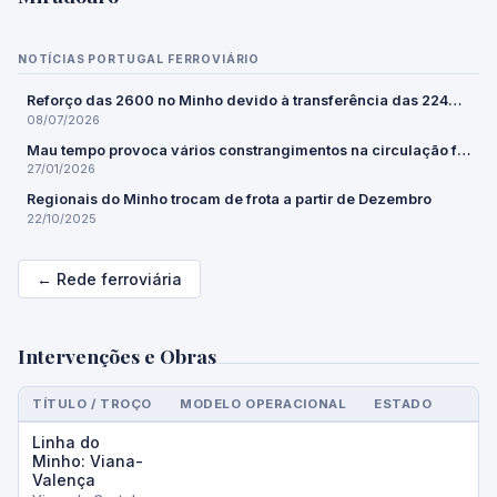
NOTÍCIAS PORTUGAL FERROVIÁRIO
Reforço das 2600 no Minho devido à transferência das 2240 para o Algarve
08/07/2026
Mau tempo provoca vários constrangimentos na circulação ferroviária
27/01/2026
Regionais do Minho trocam de frota a partir de Dezembro
22/10/2025
← Rede ferroviária
Intervenções e Obras
TÍTULO / TROÇO
MODELO OPERACIONAL
ESTADO
Linha do
Minho: Viana-
Valença
P