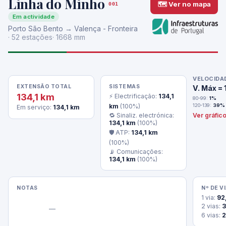
Linha do Minho
🗺 Ver no mapa
001
Em actividade
Porto São Bento → Valença - Fronteira
· 52 estações
· 1668 mm
VELOCIDA
EXTENSÃO TOTAL
SISTEMAS
V. Máx =
134,1 km
⚡ Electrificação:
134,1
80-99:
1%
120-139:
39%
km
(100%)
Em serviço:
134,1 km
Ver gráfic
🔁 Sinaliz. electrónica:
134,1 km
(100%)
🛡 ATP:
134,1 km
(100%)
📡 Comunicações:
134,1 km
(100%)
NOTAS
Nº DE V
1 via:
92
2 vias:
3
                —

6 vias:
2