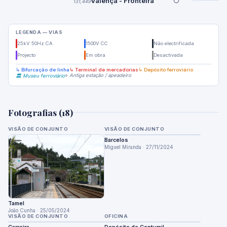
Valença - Fronteira
131,449
LEGENDA — VIAS
25kV 50Hz CA
1500V CC
Não electrificada
Projecto
Em obra
Desactivada
↳ Bifurcação de linha
↳ Terminal de mercadorias
↳ Depósito ferroviário
○ Antiga estação / apeadeiro
🏛️ Museu ferroviário
Fotografias (18)
VISÃO DE CONJUNTO
VISÃO DE CONJUNTO
Barcelos
Miguel Miranda · 27/11/2024
Tamel
João Cunha · 25/05/2024
VISÃO DE CONJUNTO
OFICINA