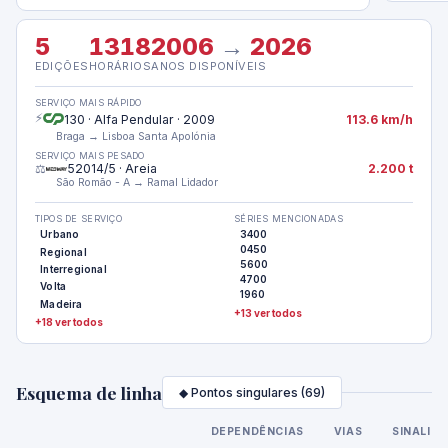
5
1318
2006
→
2026
EDIÇÕES
HORÁRIOS
ANOS DISPONÍVEIS
SERVIÇO MAIS RÁPIDO
⚡
130 · Alfa Pendular · 2009
113.6 km/h
Braga → Lisboa Santa Apolónia
SERVIÇO MAIS PESADO
⚖️
52014/5 · Areia
2.200 t
São Romão - A → Ramal Lidador
TIPOS DE SERVIÇO
SÉRIES MENCIONADAS
Urbano
3400
0450
Regional
5600
Interregional
4700
Volta
1960
Madeira
+13 ver todos
+18 ver todos
Esquema de linha
◆ Pontos singulares (69)
DEPENDÊNCIAS
VIAS
SINALIZ