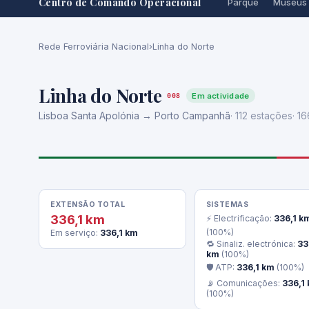
Centro de Comando Operacional
Parque
Museus
Rede Ferroviária Nacional
›
Linha do Norte
Linha do Norte
Em actividade
008
Lisboa Santa Apolónia → Porto Campanhã
· 112 estações
· 1
EXTENSÃO TOTAL
SISTEMAS
336,1 km
⚡ Electrificação:
336,1 k
(100%)
Em serviço:
336,1 km
🔁 Sinaliz. electrónica:
33
km
(100%)
🛡 ATP:
336,1 km
(100%)
📡 Comunicações:
336,1
(100%)