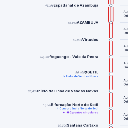
Espadanal de Azambuja
43,196
Au
Or
AZAMBUJA
46,945
Au
Or
Virtudes
50,934
Au
Or
Reguengo - Vale da Pedra
54,292
Au
Or
SETIL
56,400
📷
↳ Linha de Vendas Novas
Au
Or
Início da Linha de Vendas Novas
56,634
Au
Or
Bifurcação Norte do Setil
57,775
↳ Concordância Norte do Setil
◆ 2 pontos singulares
Au
Or
Santana Cartaxo
60,300