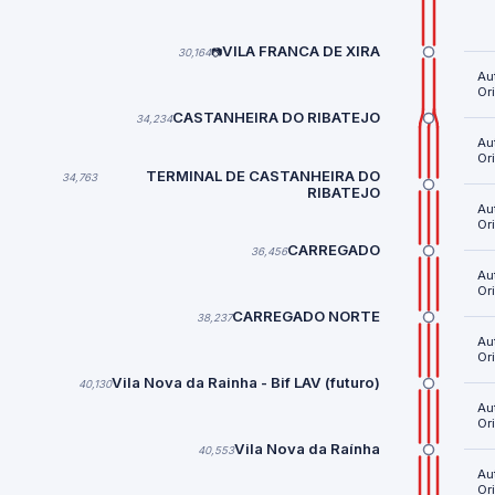
VILA FRANCA DE XIRA
30,164
📷
Au
Or
CASTANHEIRA DO RIBATEJO
34,234
Au
Or
TERMINAL DE CASTANHEIRA DO
34,763
RIBATEJO
Au
Or
CARREGADO
36,456
Au
Or
CARREGADO NORTE
38,237
Au
Or
Vila Nova da Rainha - Bif LAV (futuro)
40,130
Au
Or
Vila Nova da Raínha
40,553
Au
Or