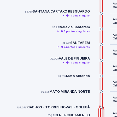
Au
Or
SANTANA CARTAXO RESGUARDO
63,186
◆ 1 ponto singular
Au
Or
Vale de Santarém
66,291
◆ 6 pontos singulares
Au
Or
SANTARÉM
74,400
◆ 4 pontos singulares
Au
Or
VALE DE FIGUEIRA
83,826
◆ 1 ponto singular
Au
Or
Mato Miranda
93,654
Au
Or
MATO MIRANDA NORTE
94,605
Au
Or
RIACHOS - TORRES NOVAS - GOLEGÃ
102,095
Au
ENTRONCAMENTO
106,302
Or