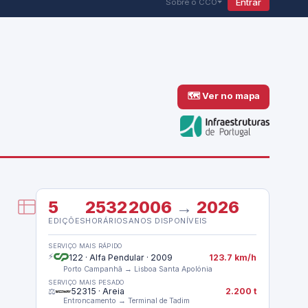
Entrar
Sobre o CCO
🗺 Ver no mapa
5
2532
2006
→
2026
EDIÇÕES
HORÁRIOS
ANOS DISPONÍVEIS
SERVIÇO MAIS RÁPIDO
⚡
122 · Alfa Pendular · 2009
123.7 km/h
Porto Campanhã → Lisboa Santa Apolónia
SERVIÇO MAIS PESADO
⚖️
52315 · Areia
2.200 t
Entroncamento → Terminal de Tadim