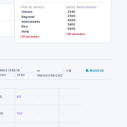
TIPOS DE SERVIÇO
SÉRIES MENCIONADAS
Urbano
2240
2300
Regional
3500
Intercidades
3400
Eixo
5600
Volta
+18 ver todos
+31 ver todos
MÁX (KM/H)
✂️
⚡/🔒
🏛️ MUSEUS
ONV
PEND
INAUGURAÇÃO
0
80
—
—
20
120
—
—