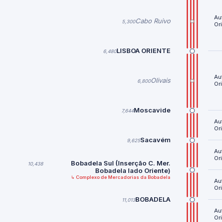
Au
Cabo Ruivo
5,300
Or
LISBOA ORIENTE
6,480
Au
Olivais
6,800
Or
Moscavide
7,644
Au
Or
Sacavém
9,625
Au
Or
Bobadela Sul (Inserção C. Mer.
10,438
Bobadela lado Oriente)
↳ Complexo de Mercadorias da Bobadela
Au
Or
BOBADELA
11,013
Au
Or