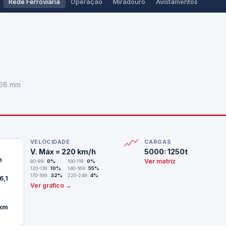
Rede Ferroviária
Operação
Miradouro
Avistamentos
668 mm
VELOCIDADE
CARGAS
V. Máx = 220 km/h
5000: 1250t
m
Ver matriz
80-99:
0%
100-119:
0%
120-139:
10%
140-169:
55%
170-199:
32%
220-249:
4%
6,1
Ver gráfico →
 km