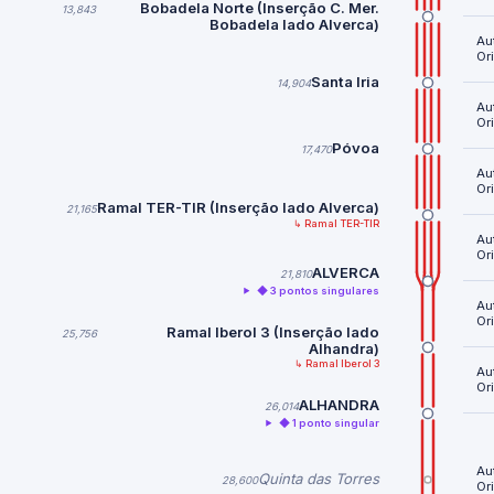
Bobadela Norte (Inserção C. Mer.
13,843
Bobadela lado Alverca)
Au
Or
Santa Iria
14,904
Au
Or
Póvoa
17,470
Au
Or
Ramal TER-TIR (Inserção lado Alverca)
21,165
↳ Ramal TER-TIR
Au
Or
ALVERCA
21,810
◆ 3 pontos singulares
Au
Or
Ramal Iberol 3 (Inserção lado
25,756
Alhandra)
↳ Ramal Iberol 3
Au
Or
ALHANDRA
26,014
◆ 1 ponto singular
Au
Quinta das Torres
28,600
Or