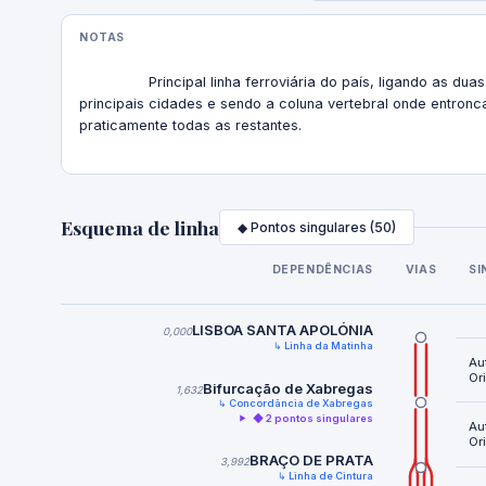
NOTAS
                Principal linha ferroviária do país, ligando as duas 
principais cidades e sendo a coluna vertebral onde entronc
praticamente todas as restantes.

Esquema de linha
◆ Pontos singulares (50)
DEPENDÊNCIAS
VIAS
SI
LISBOA SANTA APOLÓNIA
0,000
↳ Linha da Matinha
Au
Or
Bifurcação de Xabregas
1,632
↳ Concordância de Xabregas
◆ 2 pontos singulares
Au
Or
BRAÇO DE PRATA
3,992
↳ Linha de Cintura