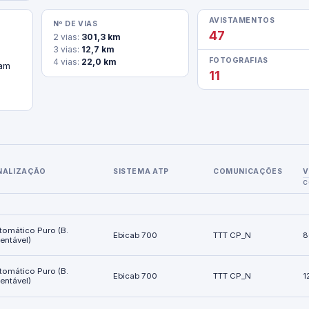
AVISTAMENTOS
Nº DE VIAS
47
2 vias:
301,3 km
3 vias:
12,7 km
FOTOGRAFIAS
4 vias:
22,0 km
am 
11
NALIZAÇÃO
SISTEMA ATP
COMUNICAÇÕES
V
C
tomático Puro (B.
Ebicab 700
TTT CP_N
8
ientável)
tomático Puro (B.
Ebicab 700
TTT CP_N
1
ientável)