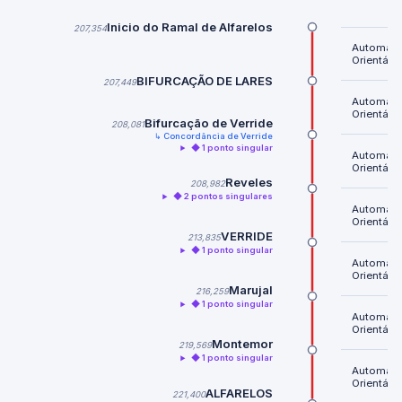
Inicio do Ramal de Alfarelos
207,354
Automátic
Orientável
BIFURCAÇÃO DE LARES
207,449
Automátic
Orientável
Bifurcação de Verride
208,081
↳ Concordância de Verride
◆ 1 ponto singular
Automátic
Orientável
Reveles
208,982
◆ 2 pontos singulares
Automátic
Orientável
VERRIDE
213,835
◆ 1 ponto singular
Automátic
Orientável
Marujal
216,259
◆ 1 ponto singular
Automátic
Orientável
Montemor
219,569
◆ 1 ponto singular
Automátic
Orientável
ALFARELOS
221,400