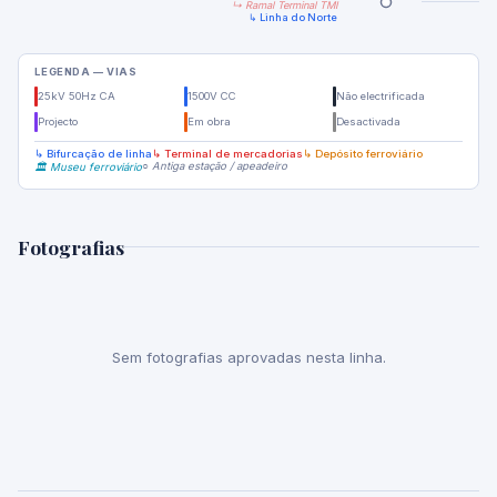
↳ Ramal Terminal TMI
↳ Linha do Norte
LEGENDA — VIAS
25kV 50Hz CA
1500V CC
Não electrificada
Projecto
Em obra
Desactivada
↳ Bifurcação de linha
↳ Terminal de mercadorias
↳ Depósito ferroviário
○ Antiga estação / apeadeiro
🏛️ Museu ferroviário
Fotografias
Sem fotografias aprovadas nesta linha.