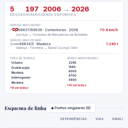
5
197
2006
→
2026
EDIÇÕES
HORÁRIOS
ANOS DISPONÍVEIS
SERVIÇO MAIS RÁPIDO
⚡
69637/69636 · Contentores · 2008
70.6 km/h
Louriçal → Complexo de Mercadorias da Bobadela
SERVIÇO MAIS PESADO
⚖️
49834/5 · Madeira
1.240 t
Valença - Fronteira → Ramal Louriçal Celbi
TIPOS DE SERVIÇO
SÉRIES MENCIONADAS
Urbano
2240
1960
Distribuição
6000
Madeira
4700
Interregional
5600
Madeira
+10 ver todos
+8 ver todos
Esquema de linha
◆ Pontos singulares (6)
DEPENDÊNCIAS
VIAS
SINALIZ