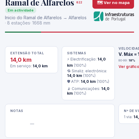
Ramal de Alfarelos
🗺 Ver no mapa
022
Em actividade
Inicio do Ramal de Alfarelos → Alfarelos
· 8 estações
· 1668 mm
VELOCIDA
EXTENSÃO TOTAL
SISTEMAS
V. Máx =
14,0 km
⚡ Electrificação:
14,0
80-99:
18%
km
(100%)
Em serviço:
14,0 km
Ver gráfic
🔁 Sinaliz. electrónica:
14,0 km
(100%)
🛡 ATP:
14,0 km
(100%)
📡 Comunicações:
14,0
km
(100%)
NOTAS
Nº DE V
1 via:
14
                —
