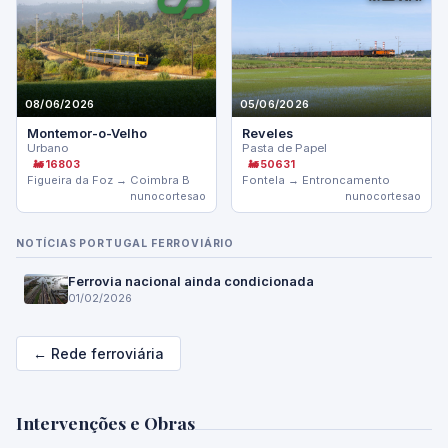
08/06/2026
05/06/2026
Montemor-o-Velho
Reveles
Urbano
Pasta de Papel
🚂 16803
🚂 50631
Figueira da Foz → Coimbra B
Fontela → Entroncamento
nunocortesao
nunocortesao
NOTÍCIAS PORTUGAL FERROVIÁRIO
Ferrovia nacional ainda condicionada
01/02/2026
← Rede ferroviária
Intervenções e Obras